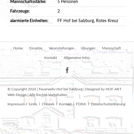
Mannschaftsstärke:
5 Personen
Fahrzeuge:
2
alarmierte Einheiten:
FF Hof bei Salzburg, Rotes Kreuz
Navigation
Home
Einsätze
Veranstaltungen
Übungen
Mannschaft
überspringen
Kontakt
Allgemeine Infos
© Copyright 2026 | Feuerwehr-Hof bei Salzburg | Designed by HOF-ART
Web-Design | Alle Rechte Vorbehalten.
Navigation
Impressum
Links
Chronik
Kontakt
FDISK
Datenschutzerklärung
überspringen