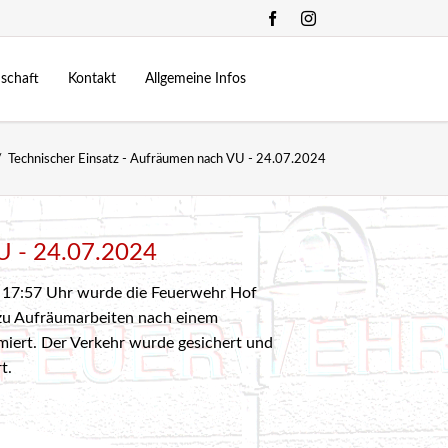
Navigation
überspringen
schaft
Kontakt
Allgemeine Infos
Kommando
Zeugstätte
Technischer Einsatz - Aufräumen nach VU - 24.07.2024
.10.2022
24-Stunden Übung
Mannschaft
Fuhrpark
allberg
2024
Feuerwehrjugend
Bewerbe
ning 2023
onderfunktionen
Chronik
VU - 24.07.2024
Links
17:57 Uhr wurde die Feuerwehr Hof
ung | Verkehrsunfall - 13.10.2018
zu Aufräumarbeiten nach einem
ung | Brand eines Lager - 21.10.2017
rmiert. Der Verkehr wurde gesichert und
t.
3.06.2025
d 2 | Saunabrand- 22.09.2017
25
d 3 | Wohnungsbrand - 09.06.2017