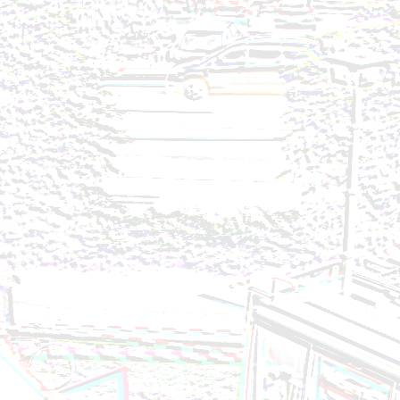
Brandeinsatz - BMA - 02.08.2024
Technischer Einsatz - Personenrettung aus Lift - 2
Brandeinsatz - Fahrzeugbrand - 27.07.2024
Technischer Einsatz - Aufräumen nach VU -
Brandeinsatz - BMA - 20.07.2024
Brandeinsatz - BMA - 10.07.2024
Brandeinsatz - BMA - 29.06.2024
Brandeinsatz - Garagenbrand - 21.06.2024
Technischer Einsatz - Ölspur - 18.06.2024
Technischer Einsatz - VU eingekl. Person - 13.06.20
Technischer Einsatz - Öleinsatz - 10.06.2024
Brandeinsatz - BMA - 07.06.2024
Technischer Einsatz - Ölspur - 04.06.2024
Technischer Einsatz - Türöffnung - 14.05.2024