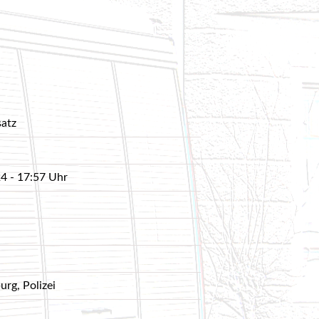
d 3 | Hydr. Rettungsgerät und Fahrzeugbrand- 23.05.2017
ydr. Rettungsgerät - 12.05.2017
ruppe 2 | Ölsperre - 07.04.2017
 Mai 2017
tz - 01.04.2017
satz
5
4 - 17:57 Uhr
25
2025
ing
5
urg, Polizei
euerwehrjugend