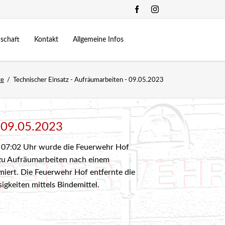
Navigation
überspringen
schaft
Kontakt
Allgemeine Infos
Kommando
Zeugstätte
ze
Technischer Einsatz - Aufräumarbeiten - 09.05.2023
.10.2022
24-Stunden Übung
Mannschaft
Fuhrpark
allberg
2024
Feuerwehrjugend
Bewerbe
ning 2023
onderfunktionen
Chronik
- 09.05.2023
Links
07:02 Uhr wurde die Feuerwehr Hof
ung | Verkehrsunfall - 13.10.2018
zu Aufräumarbeiten nach einem
ung | Brand eines Lager - 21.10.2017
miert. Die Feuerwehr Hof entfernte die
igkeiten mittels Bindemittel.
3.06.2025
d 2 | Saunabrand- 22.09.2017
25
d 3 | Wohnungsbrand - 09.06.2017