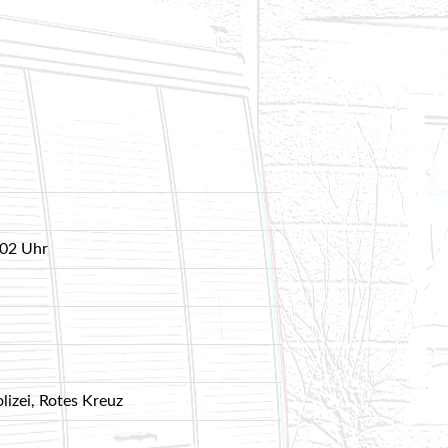
d 3 | Hydr. Rettungsgerät und Fahrzeugbrand- 23.05.2017
ydr. Rettungsgerät - 12.05.2017
ruppe 2 | Ölsperre - 07.04.2017
 Mai 2017
tz - 01.04.2017
5
:02 Uhr
25
2025
ing
5
lizei, Rotes Kreuz
euerwehrjugend