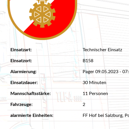
Übung - Zug 1 un
Ausflug 2017 FF Hof - München
Technischer Einsatz - Öleinsatz - 08.05.2025
Übung - Zug 2 | H
Das war der Flohmarkt 2017
Brandeinsatz - BMA - 16.04.2025
Übung - Zug 2 | G
10 Jahre - Brauerei Gusswerk / 13 - 14
Brandeinsatz - BMA - 07.04.2025
Übung | Atemschu
Floriani 2017
Brandeinsatz - BMA - 02.04.2025
Brandübung
Feuerwehrball 2017
Brandeinsatz - BMA - 31.03.2025
Bergeschere
Jahreshauptversammlung 2017
Einsatzart:
Technischer Einsatz
Brandeinsatz - BMA - 21.03.2025
Personenbergung
Floriani 2016
Einsatzort:
B158
Technischer Einsatz - Öleinsatz - 16.03.2025
Leiter
Ausflug 2016
Brandeinsatz - Flammen aus Holzofen - 23.02.202
Alarmierung:
Pager 09.05.2023 - 07
Erste Hilfe
Tag der Feuerwehr 2016
Technischer Einsatz - Öleinsatz - 04.02.2025
Einsatzdauer:
30 Minuten
Gerätekunde
Ausflug 2015
Technischer Einsatz - Wasserschaden - 27.01.2025
Forstunfall
Mannschaftsstärke:
11 Personen
Bauernherbst 2015
Technischer Einsatz - VU eingekl. Person - 12.01.20
Atemschutz
Fahrzeuge:
2
Technischer Einsatz - Aufräumen nach VU - 09.01.
Oeamtc LKW Train
Technischer Einsatz - Fahrzeugbergung - 02.01.202
alarmierte Einheiten:
FF Hof bei Salzburg, Po
Wissenstest der F
Einsätze 2024